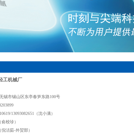
轻工机械厂
无锡市锡山区东亭春笋东路100号
203899
10619/13093082651（沈小满）
23（俞校珍）
773（倪洁茹-外贸部）